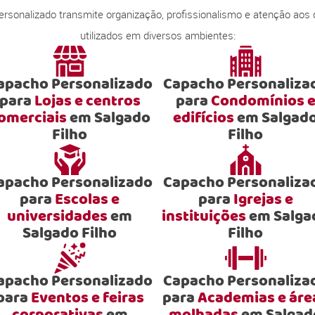
onalizado transmite organização, profissionalismo e atenção aos
utilizados em diversos ambientes:
apacho Personalizado
Capacho Personaliza
para
Lojas e centros
para
Condomínios 
omerciais
em Salgado
edifícios
em Salgad
Filho
Filho
apacho Personalizado
Capacho Personaliza
para
Escolas e
para
Igrejas e
universidades
em
instituições
em Salga
Salgado Filho
Filho
apacho Personalizado
Capacho Personaliza
para
Eventos e feiras
para
Academias e áre