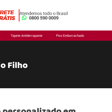
Atendemos todo o Brasil
0800 590 0009
Tapete Antiderrapante
Piso Emborrachado
o Filho
 personalizado em