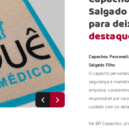
Salgado 
para dei
destaqu
Capachos Personali
Salgado Filho
O capacho personali
segurança e marketi
empresa, condomínio, 
responsável por caus
cuidado com os deta
Na BR Capachos, pr