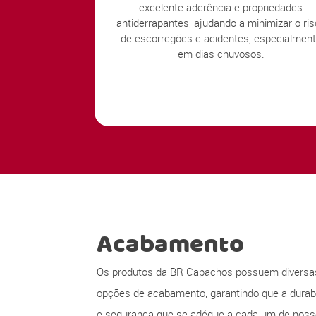
excelente aderência e propriedades
antiderrapantes, ajudando a minimizar o ri
de escorregões e acidentes, especialmen
em dias chuvosos.
Acabamento
Os produtos da BR Capachos possuem diversa
opções de acabamento, garantindo que a durabi
e segurança que se adéque a cada um de nos