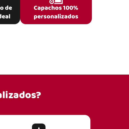
po de
Capachos 100%
deal
personalizados
lizados?