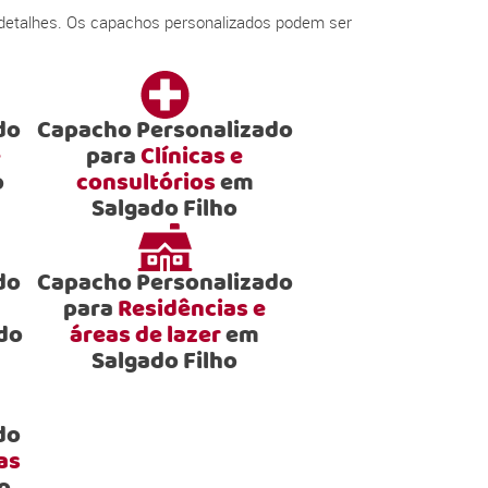
 detalhes. Os capachos personalizados podem ser
do
Capacho Personalizado
e
para
Clínicas e
o
consultórios
em
Salgado Filho
do
Capacho Personalizado
para
Residências e
do
áreas de lazer
em
Salgado Filho
do
as