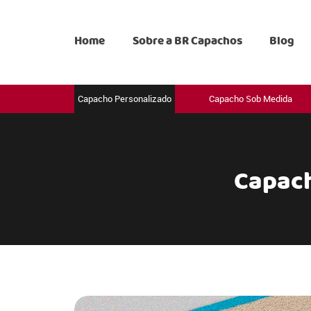
Home
Sobre a BR Capachos
Blog
Capacho Personalizado
Capacho Sob Medida
Capach