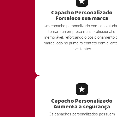
Capacho Personalizado
Fortalece sua marca
Um capacho personalizado com logo ajuda
tornar sua empresa mais profissional e
memorável, reforçando o posicionamento 
marca logo no primeiro contato com client
e visitantes.
Capacho Personalizado
Aumenta a segurança
Os capachos personalizados possuem