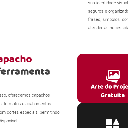
sua identidade visu
seguros e organizado
frases, símbolos, co
atender às necessida
capacho
ferramenta
Arte do Proj
Gratuita
 isso, oferecemos capachos
s, formatos e acabamentos.
om cortes especiais, permitindo
isponível.