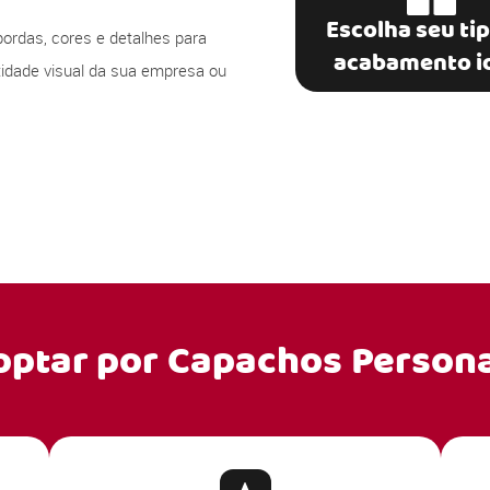
Escolha seu ti
bordas, cores e detalhes para
acabamento i
ntidade visual da sua empresa ou
optar por
Capachos Persona