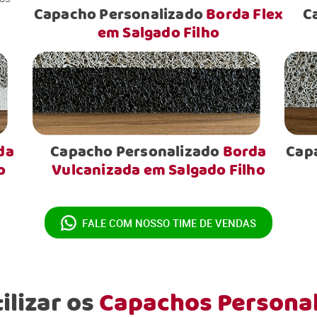
Capacho Personalizado
Borda Flex
C
em Salgado Filho
da
Capacho Personalizado
Borda
Cap
o
Vulcanizada em Salgado Filho
FALE COM NOSSO
TIME DE VENDAS
ilizar os
Capachos Persona