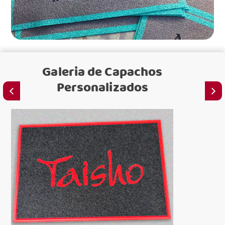
Galeria de
Capachos
Personalizados
C
para e
C
para loj
C
C