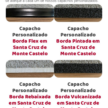
se adéque a cada um de nossos capachos personalizados.
Capacho
Capacho
Personalizado
Personalizado
Borda Flex em
Borda Pintada em
Santa Cruz de
Santa Cruz de
Monte Castelo
Monte Castelo
Capacho
Capacho
Personalizado
Personalizado
Borda Rebaixada
Borda Vulcanizada
em Santa Cruz de
em Santa Cruz de