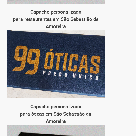
para uni
Capacho personalizado
para restaurantes em São Sebastião da
C
Amoreira
para far
Capacho personalizado
para óticas em São Sebastião da
Amoreira