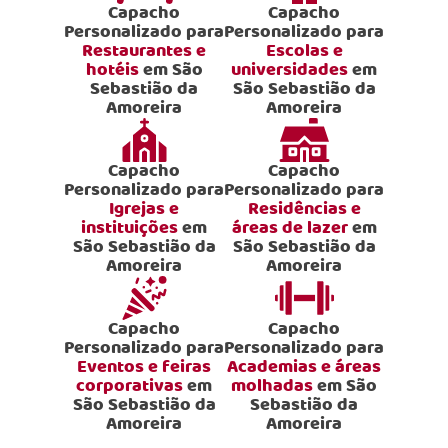
Capacho
Capacho
Personalizado para
Personalizado para
Restaurantes e
Escolas e
hotéis
em São
universidades
em
Sebastião da
São Sebastião da
Amoreira
Amoreira
Capacho
Capacho
Personalizado para
Personalizado para
Igrejas e
Residências e
instituições
em
áreas de lazer
em
São Sebastião da
São Sebastião da
Amoreira
Amoreira
Capacho
Capacho
Personalizado para
Personalizado para
Eventos e feiras
Academias e áreas
corporativas
em
molhadas
em São
São Sebastião da
Sebastião da
Amoreira
Amoreira