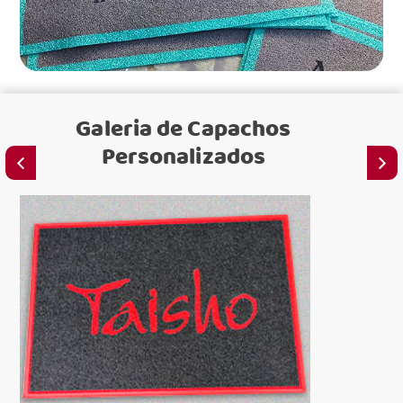
Galeria de
Capachos
Personalizados
C
para emi
C
para lo
S
C