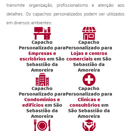
transmite organização, profissionalismo e atenção aos
detalhes. Os capachos personalizados podem ser utilizados
em diversos ambientes:
Capacho
Capacho
Personalizado para
Personalizado para
Empresas e
Lojas e centros
escritórios
em São
comerciais
em São
Sebastião da
Sebastião da
Amoreira
Amoreira
Capacho
Capacho
Personalizado para
Personalizado para
Condomínios e
Clínicas e
edifícios
em São
consultórios
em
Sebastião da
São Sebastião da
Amoreira
Amoreira