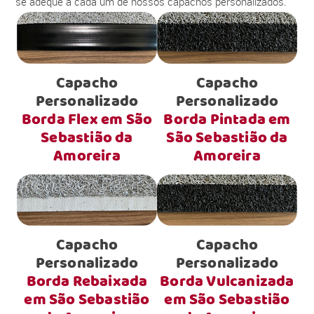
se adéque a cada um de nossos capachos personalizados.
Capacho
Capacho
Personalizado
Personalizado
Borda Flex em São
Borda Pintada em
Sebastião da
São Sebastião da
Amoreira
Amoreira
Capacho
Capacho
Personalizado
Personalizado
Borda Rebaixada
Borda Vulcanizada
em São Sebastião
em São Sebastião