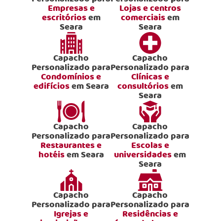
Empresas e
Lojas e centros
escritórios
em
comerciais
em
Seara
Seara
Capacho
Capacho
Personalizado para
Personalizado para
Condomínios e
Clínicas e
edifícios
em Seara
consultórios
em
Seara
Capacho
Capacho
Personalizado para
Personalizado para
Restaurantes e
Escolas e
hotéis
em Seara
universidades
em
Seara
Capacho
Capacho
Personalizado para
Personalizado para
Igrejas e
Residências e