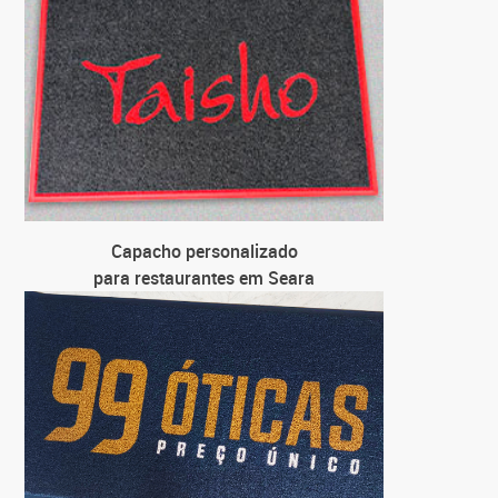
pa
C
para loj
C
para
C
pa
Capacho personalizado
para restaurantes em Seara