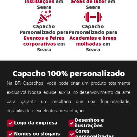
instituições
em
áreas de lazer
em
Seara
Seara
Capacho
Capacho
Personalizado para
Personalizado para
Eventos e feiras
Academias e áreas
corporativas
em
molhadas
em
Seara
Seara
Capacho 100% personalizado
Na BR Capachos, você pode criar um produto totalmente
exclusivo! Nossa equipe auxilia no desenvolvimento da arte
para garantir um resultado que una funcionalidade,
durabilidade e excelente apresentação.
Desenhos e
Logo da empresa
ilustrações
Cores
Nomes ou slogans
personalizadas