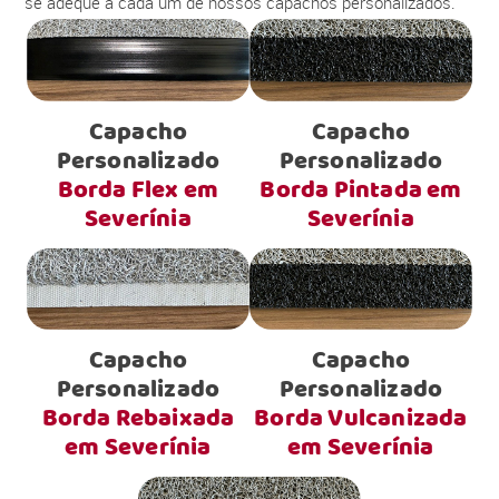
se adéque a cada um de nossos capachos personalizados.
Capacho
Capacho
Personalizado
Personalizado
Borda Flex em
Borda Pintada em
Severínia
Severínia
Capacho
Capacho
Personalizado
Personalizado
Borda Rebaixada
Borda Vulcanizada
em Severínia
em Severínia