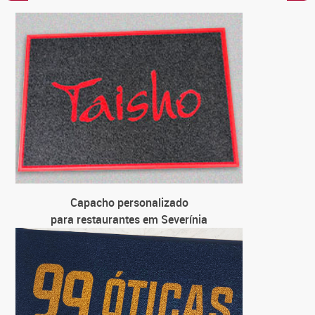
C
para
C
para loja 
C
para u
C
para
Capacho personalizado
para restaurantes em Severínia