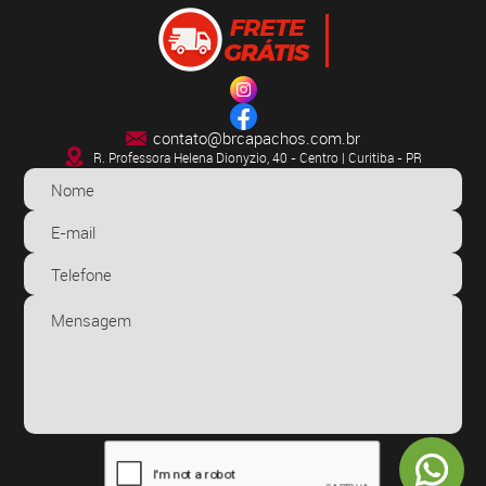
contato@brcapachos.com.br
R. Professora Helena Dionyzio, 40 - Centro | Curitiba - PR