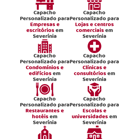
Capacho
Capacho
Personalizado para
Personalizado para
Empresas e
Lojas e centros
escritórios
em
comerciais
em
Severínia
Severínia
Capacho
Capacho
Personalizado para
Personalizado para
Condomínios e
Clínicas e
edifícios
em
consultórios
em
Severínia
Severínia
Capacho
Capacho
Personalizado para
Personalizado para
Restaurantes e
Escolas e
hotéis
em
universidades
em
Severínia
Severínia