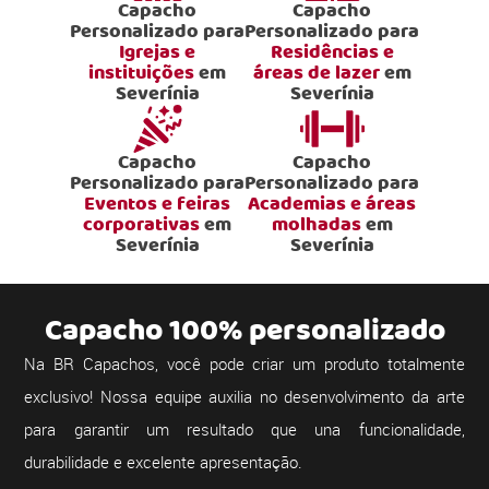
Capacho
Capacho
Personalizado para
Personalizado para
Igrejas e
Residências e
instituições
em
áreas de lazer
em
Severínia
Severínia
Capacho
Capacho
Personalizado para
Personalizado para
Eventos e feiras
Academias e áreas
corporativas
em
molhadas
em
Severínia
Severínia
Capacho 100% personalizado
Na BR Capachos, você pode criar um produto totalmente
exclusivo! Nossa equipe auxilia no desenvolvimento da arte
para garantir um resultado que una funcionalidade,
durabilidade e excelente apresentação.