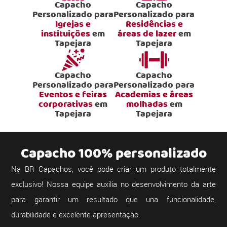
Capacho
Capacho
Personalizado para
Personalizado para
Igrejas e
Residências e
instituições
em
áreas de lazer
em
Tapejara
Tapejara
Capacho
Capacho
Personalizado para
Personalizado para
Eventos e feiras
Academias e áreas
corporativas
em
molhadas
em
Tapejara
Tapejara
Capacho 100% personalizado
Na BR Capachos, você pode criar um produto totalmente
exclusivo! Nossa equipe auxilia no desenvolvimento da arte
para garantir um resultado que una funcionalidade,
durabilidade e excelente apresentação.