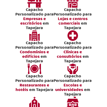
Capacho
Capacho
Personalizado para
Personalizado para
Empresas e
Lojas e centros
escritórios
em
comerciais
em
Tapejara
Tapejara
Capacho
Capacho
Personalizado para
Personalizado para
Condomínios e
Clínicas e
edifícios
em
consultórios
em
Tapejara
Tapejara
Capacho
Capacho
Personalizado para
Personalizado para
Restaurantes e
Escolas e
hotéis
em Tapejara
universidades
em
Tapejara