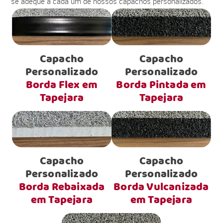
se adéque a cada um de nossos capachos personalizados.
Capacho
Capacho
Personalizado
Personalizado
Borda Flex em
Borda Pintada em
Tapejara
Tapejara
Capacho
Capacho
Personalizado
Personalizado
Borda Rebaixada
Borda Vulcanizada
em Tapejara
em Tapejara