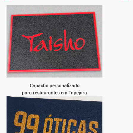
C
para
C
para loja
C
para u
C
para
Capacho personalizado
para restaurantes em Tapejara