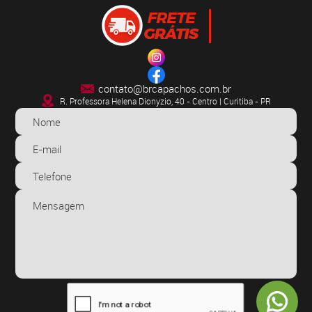
contato@brcapachos.com.br
R. Professora Helena Dionyzio, 40 - Centro | Curitiba - PR