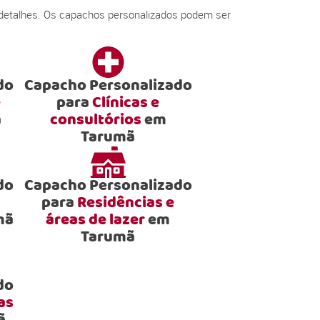
 detalhes. Os capachos personalizados podem ser
do
Capacho Personalizado
e
para
Clínicas e
ã
consultórios
em
Tarumã
do
Capacho Personalizado
para
Residências e
mã
áreas de lazer
em
Tarumã
do
as