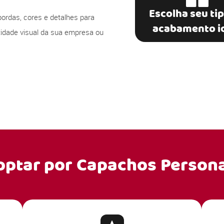
Escolha seu ti
bordas, cores e detalhes para
acabamento i
ntidade visual da sua empresa ou
optar por
Capachos Persona