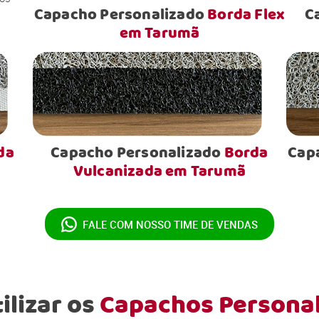
Capacho Personalizado
Borda Flex
C
em Tarumã
da
Capacho Personalizado
Borda
Cap
Vulcanizada em Tarumã
FALE COM NOSSO
TIME DE VENDAS
ilizar os
Capachos Persona