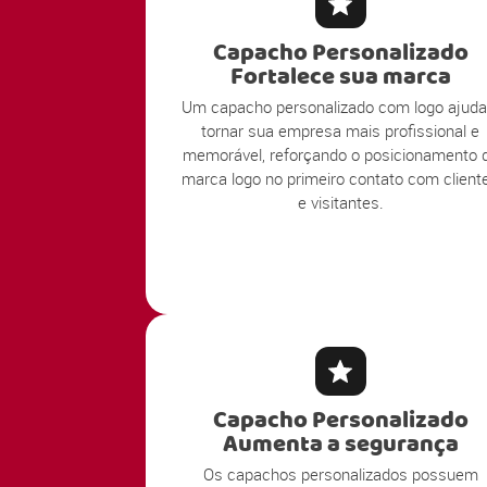
Capacho Personalizado
Fortalece sua marca
Um capacho personalizado com logo ajuda
tornar sua empresa mais profissional e
memorável, reforçando o posicionamento 
marca logo no primeiro contato com client
e visitantes.
Capacho Personalizado
Aumenta a segurança
Os capachos personalizados possuem