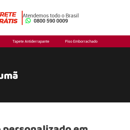
Atendemos todo o Brasil
0800 590 0009
Tapete Antiderrapante
Piso Emborrachado
rumã
 personalizado em