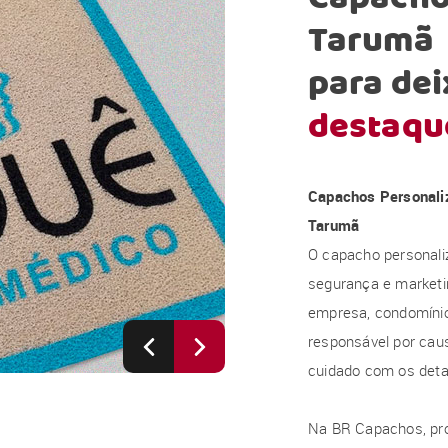
Tarumã
para dei
destaqu
Capachos Personali
Tarumã
O capacho personali
segurança e marketi
empresa, condomínio, 
responsável por caus
cuidado com os deta
Na BR Capachos, pr