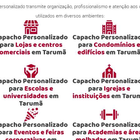
onalizado transmite organização, profissionalismo e atenção aos
utilizados em diversos ambientes:
apacho Personalizado
Capacho Personaliza
para
Lojas e centros
para
Condomínios 
omerciais
em Tarumã
edifícios
em Tarum
apacho Personalizado
Capacho Personaliza
para
Escolas e
para
Igrejas e
universidades
em
instituições
em Taru
Tarumã
apacho Personalizado
Capacho Personaliza
para
Eventos e feiras
para
Academias e áre