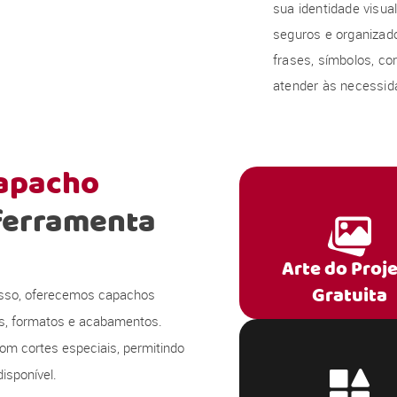
sua identidade visu
seguros e organizado
frases, símbolos, co
atender às necessida
capacho
ferramenta
Arte do Proj
Gratuita
 isso, oferecemos capachos
s, formatos e acabamentos.
om cortes especiais, permitindo
isponível.