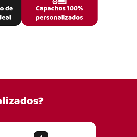
po de
Capachos 100%
deal
personalizados
lizados?