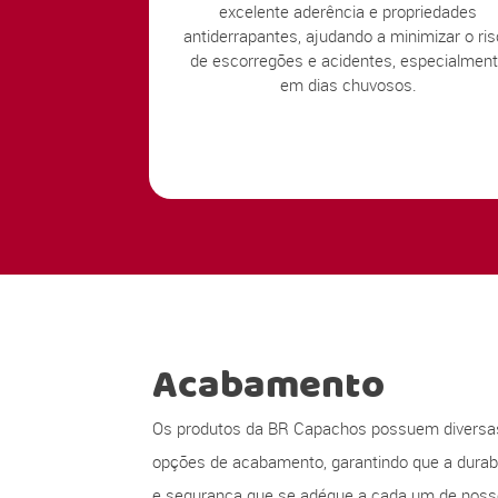
excelente aderência e propriedades
antiderrapantes, ajudando a minimizar o ri
de escorregões e acidentes, especialmen
em dias chuvosos.
Acabamento
Os produtos da BR Capachos possuem diversa
opções de acabamento, garantindo que a durabi
e segurança que se adéque a cada um de nos