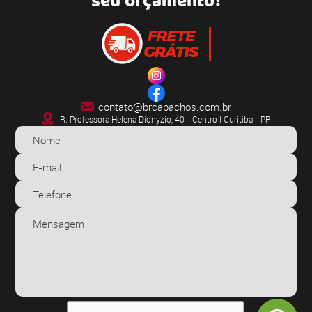
seu orçamento!
contato@brcapachos.com.br
R. Professora Helena Dionyzio, 40 - Centro | Curitiba - PR