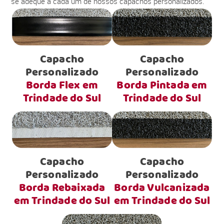
se adéque a cada um de nossos capachos personalizados.
Capacho
Capacho
Personalizado
Personalizado
Borda Flex em
Borda Pintada em
Trindade do Sul
Trindade do Sul
Capacho
Capacho
Personalizado
Personalizado
Borda Rebaixada
Borda Vulcanizada
em Trindade do Sul
em Trindade do Sul