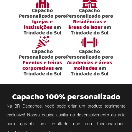
Capacho
Capacho
Personalizado para
Personalizado para
Igrejas e
Residências e
instituições
em
áreas de lazer
em
Trindade do Sul
Trindade do Sul
Capacho
Capacho
Personalizado para
Personalizado para
Eventos e feiras
Academias e áreas
corporativas
em
molhadas
em
Trindade do Sul
Trindade do Sul
Capacho 100% personalizado
Na BR Capachos, você pode criar um produto totalmente
exclusivo! Nossa equipe auxilia no desenvolvimento da arte
para garantir um resultado que una funcionalidade,