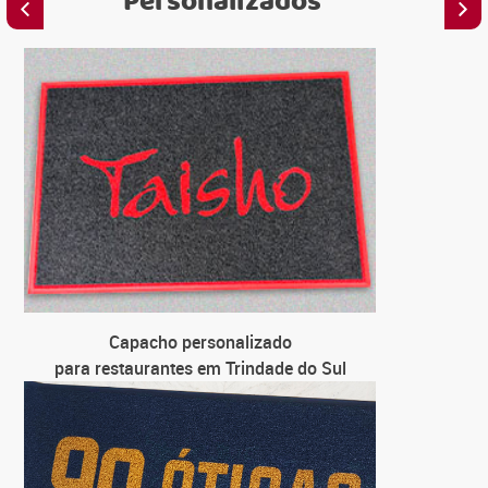
Personalizados
C
para em
C
para loja
C
para univ
C
Capacho personalizado
para fa
para restaurantes em Trindade do Sul