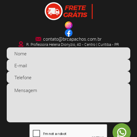
contato@brcapachos.com.br
R. Professora Helena Dionyzio, 40 - Centro | Curitiba - PR