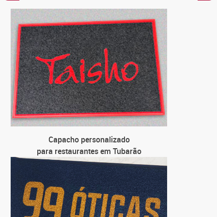
C
par
C
para loja
C
para 
C
par
Capacho personalizado
para restaurantes em Tubarão