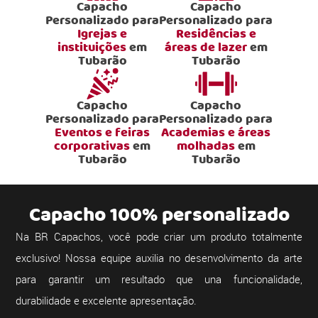
Capacho
Capacho
Personalizado para
Personalizado para
Igrejas e
Residências e
instituições
em
áreas de lazer
em
Tubarão
Tubarão
Capacho
Capacho
Personalizado para
Personalizado para
Eventos e feiras
Academias e áreas
corporativas
em
molhadas
em
Tubarão
Tubarão
Capacho 100% personalizado
Na BR Capachos, você pode criar um produto totalmente
exclusivo! Nossa equipe auxilia no desenvolvimento da arte
para garantir um resultado que una funcionalidade,
durabilidade e excelente apresentação.