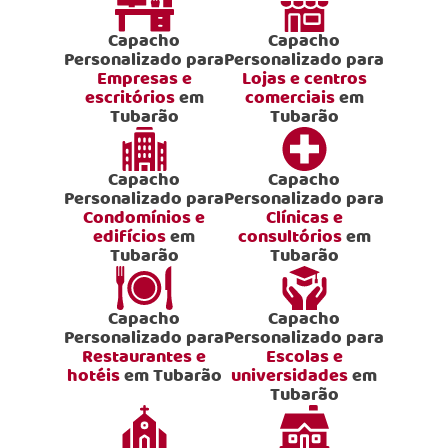
Capacho
Capacho
Personalizado para
Personalizado para
Empresas e
Lojas e centros
escritórios
em
comerciais
em
Tubarão
Tubarão
Capacho
Capacho
Personalizado para
Personalizado para
Condomínios e
Clínicas e
edifícios
em
consultórios
em
Tubarão
Tubarão
Capacho
Capacho
Personalizado para
Personalizado para
Restaurantes e
Escolas e
hotéis
em Tubarão
universidades
em
Tubarão