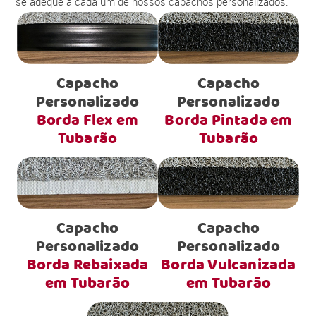
se adéque a cada um de nossos capachos personalizados.
Capacho
Capacho
Personalizado
Personalizado
Borda Flex em
Borda Pintada em
Tubarão
Tubarão
Capacho
Capacho
Personalizado
Personalizado
Borda Rebaixada
Borda Vulcanizada
em Tubarão
em Tubarão