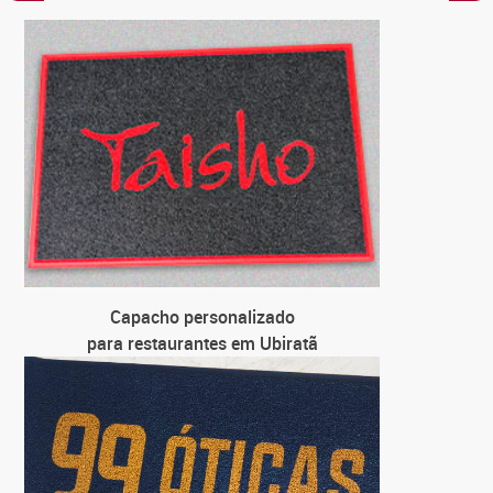
C
par
C
para loja
C
para 
C
par
Capacho personalizado
para restaurantes em Ubiratã