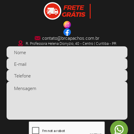
contato@brcapachos.com.br
R. Professora Helena Dionyzio, 40 - Centro | Curitiba - PR