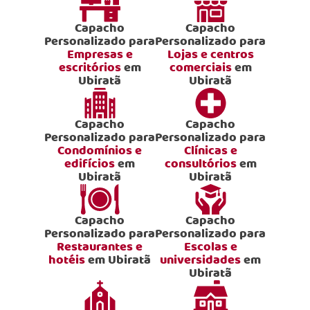
Capacho
Capacho
Personalizado para
Personalizado para
Empresas e
Lojas e centros
escritórios
em
comerciais
em
Ubiratã
Ubiratã
Capacho
Capacho
Personalizado para
Personalizado para
Condomínios e
Clínicas e
edifícios
em
consultórios
em
Ubiratã
Ubiratã
Capacho
Capacho
Personalizado para
Personalizado para
Restaurantes e
Escolas e
hotéis
em Ubiratã
universidades
em
Ubiratã