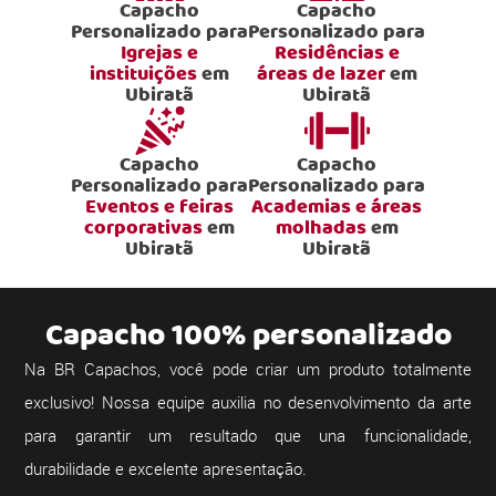
Capacho
Capacho
Personalizado para
Personalizado para
Igrejas e
Residências e
instituições
em
áreas de lazer
em
Ubiratã
Ubiratã
Capacho
Capacho
Personalizado para
Personalizado para
Eventos e feiras
Academias e áreas
corporativas
em
molhadas
em
Ubiratã
Ubiratã
Capacho 100% personalizado
Na BR Capachos, você pode criar um produto totalmente
exclusivo! Nossa equipe auxilia no desenvolvimento da arte
para garantir um resultado que una funcionalidade,
durabilidade e excelente apresentação.