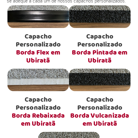
se adéque a cada um de nossos capachos personalizados.
Capacho
Capacho
Personalizado
Personalizado
Borda Flex em
Borda Pintada em
Ubiratã
Ubiratã
Capacho
Capacho
Personalizado
Personalizado
Borda Rebaixada
Borda Vulcanizada
em Ubiratã
em Ubiratã