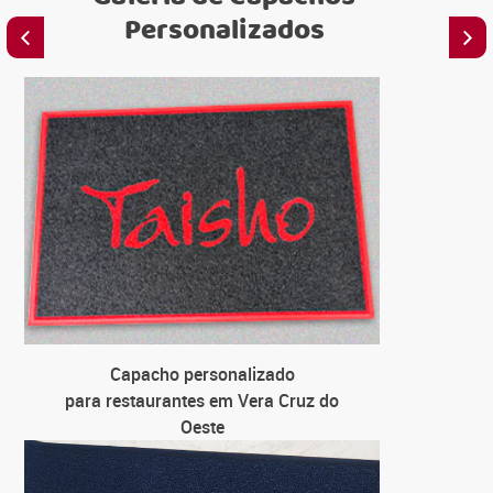
Personalizados
C
para emis
C
para lo
C
para uni
Capacho personalizado
C
para restaurantes em Vera Cruz do
para farm
Oeste