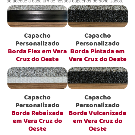
se adéque a cada um de nossos capachos personalizados.
Capacho
Capacho
Personalizado
Personalizado
Borda Flex em Vera
Borda Pintada em
Cruz do Oeste
Vera Cruz do Oeste
Capacho
Capacho
Personalizado
Personalizado
Borda Rebaixada
Borda Vulcanizada
em Vera Cruz do
em Vera Cruz do
Oeste
Oeste