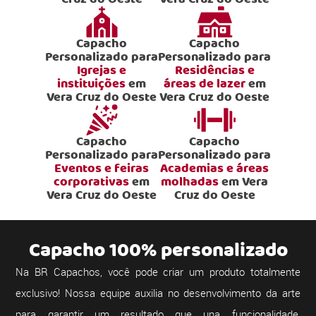
Capacho
Capacho
Personalizado para
Personalizado para
Igrejas e
Residências e
instituições
em
áreas de lazer
em
Vera Cruz do Oeste
Vera Cruz do Oeste
Capacho
Capacho
Personalizado para
Personalizado para
Eventos e feiras
Academias e áreas
corporativas
em
molhadas
em Vera
Vera Cruz do Oeste
Cruz do Oeste
Capacho 100% personalizado
Na BR Capachos, você pode criar um produto totalmente
exclusivo! Nossa equipe auxilia no desenvolvimento da arte
para garantir um resultado que una funcionalidade,