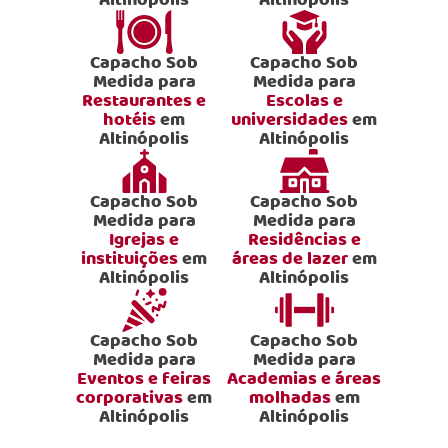
Altinópolis
Altinópolis
Capacho Sob
Capacho Sob
Medida para
Medida para
Restaurantes e
Escolas e
hotéis
em
universidades
em
Altinópolis
Altinópolis
Capacho Sob
Capacho Sob
Medida para
Medida para
Igrejas e
Residências e
instituições
em
áreas de lazer
em
Altinópolis
Altinópolis
Capacho Sob
Capacho Sob
Medida para
Medida para
Eventos e feiras
Academias e áreas
corporativas
em
molhadas
em
Altinópolis
Altinópolis