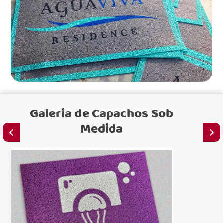
Galeria de
Capachos Sob
Medida
para loj
para