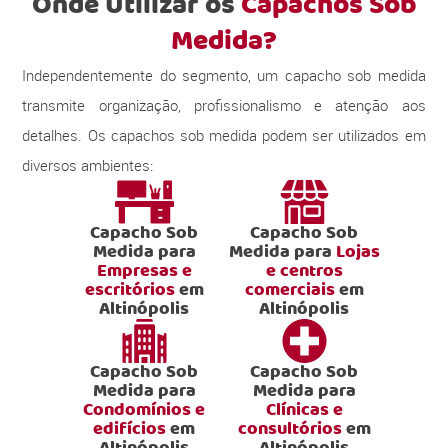
Onde Utilizar os
Capachos Sob
Medida?
Independentemente do segmento, um capacho sob medida
transmite organização, profissionalismo e atenção aos
detalhes. Os capachos sob medida podem ser utilizados em
diversos ambientes:
Capacho Sob
Capacho Sob
Medida para
Medida para
Lojas
Empresas e
e centros
escritórios
em
comerciais
em
Altinópolis
Altinópolis
Capacho Sob
Capacho Sob
Medida para
Medida para
Condomínios e
Clínicas e
edifícios
em
consultórios
em