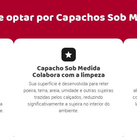
e optar por
Capachos Sob M
Capacho Sob Medida
Colabora com a limpeza
Sua superfície é desenvolvida para reter
poeira, terra, areia, umidade e outras sujeiras
a
trazidas pelos calçados, reduzindo
co
ea
significativamente a sujeira no interior do
e.
ambiente.