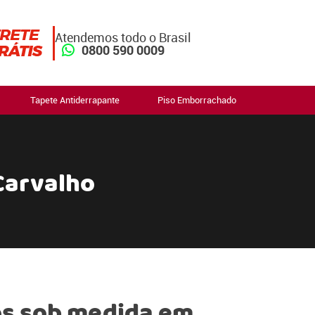
Atendemos todo o Brasil
0800 590 0009
Tapete Antiderrapante
Piso Emborrachado
Carvalho
s sob medida em