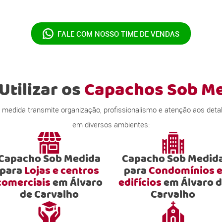
FALE COM NOSSO
TIME DE VENDAS
Utilizar os
Capachos Sob M
dida transmite organização, profissionalismo e atenção aos deta
em diversos ambientes:
Capacho Sob Medida
Capacho Sob Medid
para
Lojas e centros
para
Condomínios 
comerciais
em Álvaro
edifícios
em Álvaro 
de Carvalho
Carvalho