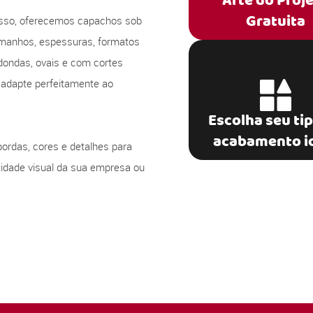
Arte do Proj
Gratuita
 isso, oferecemos capachos sob
amanhos, espessuras, formatos
dondas, ovais e com cortes
 adapte perfeitamente ao
Escolha seu ti
acabamento i
bordas, cores e detalhes para
ntidade visual da sua empresa ou