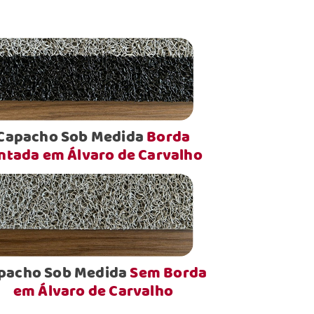
Capacho Sob Medida
Borda
ntada em Álvaro de Carvalho
pacho Sob Medida
Sem Borda
em Álvaro de Carvalho