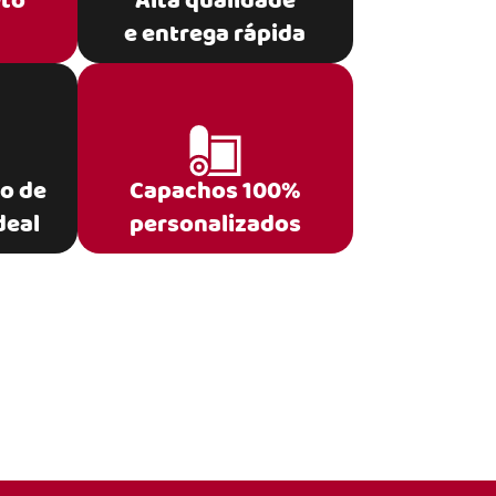
eto
Alta qualidade
e entrega rápida
po de
Capachos 100%
deal
personalizados