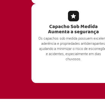
Capacho Sob Medida
Aumenta a segurança
Os capachos sob medida possuem excelen
aderência e propriedades antiderrapantes
ajudando a minimizar o risco de escorregõ
e acidentes, especialmente em dias
chuvosos.