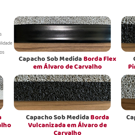
s
lidade
sos
Capacho Sob Medida
Borda Flex
em Álvaro de Carvalho
Pi
a
Capacho Sob Medida
Borda
Ca
alho
Vulcanizada em Álvaro de
Carvalho