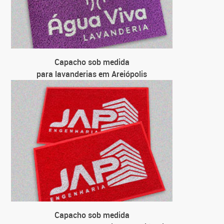
para ce
para 
Capacho sob medida
para lavanderias em Areiópolis
Capacho sob medida