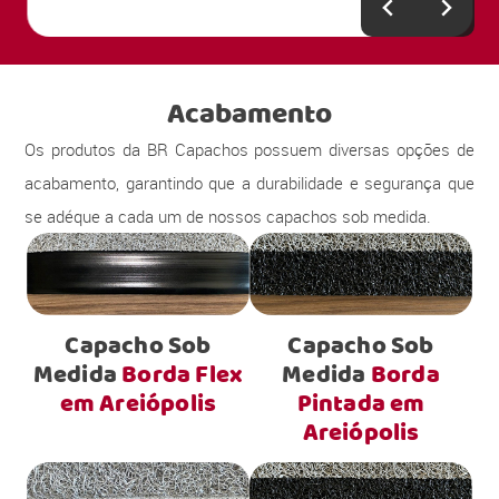
Acabamento
Os produtos da BR Capachos possuem diversas opções de
acabamento, garantindo que a durabilidade e segurança que
se adéque a cada um de nossos capachos sob medida.
Capacho Sob
Capacho Sob
Medida
Borda Flex
Medida
Borda
em Areiópolis
Pintada em
Areiópolis