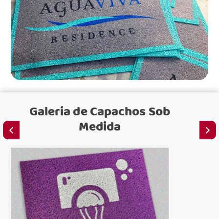
Galeria de
Capachos Sob
Medida
para loj
para