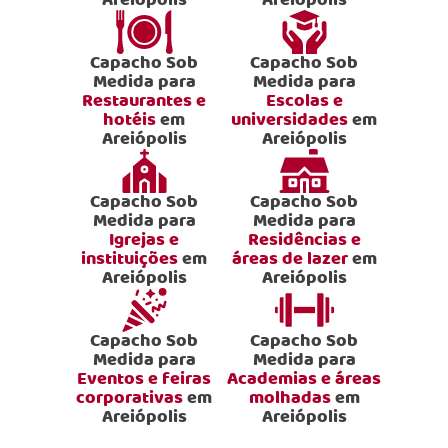
Areiópolis
Areiópolis
Capacho Sob
Capacho Sob
Medida para
Medida para
Restaurantes e
Escolas e
hotéis
em
universidades
em
Areiópolis
Areiópolis
Capacho Sob
Capacho Sob
Medida para
Medida para
Igrejas e
Residências e
instituições
em
áreas de lazer
em
Areiópolis
Areiópolis
Capacho Sob
Capacho Sob
Medida para
Medida para
Eventos e feiras
Academias e áreas
corporativas
em
molhadas
em
Areiópolis
Areiópolis