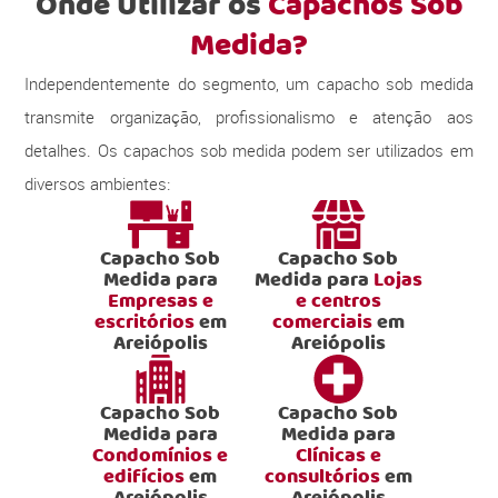
Onde Utilizar os
Capachos Sob
Medida?
Independentemente do segmento, um capacho sob medida
transmite organização, profissionalismo e atenção aos
detalhes. Os capachos sob medida podem ser utilizados em
diversos ambientes:
Capacho Sob
Capacho Sob
Medida para
Medida para
Lojas
Empresas e
e centros
escritórios
em
comerciais
em
Areiópolis
Areiópolis
Capacho Sob
Capacho Sob
Medida para
Medida para
Condomínios e
Clínicas e
edifícios
em
consultórios
em