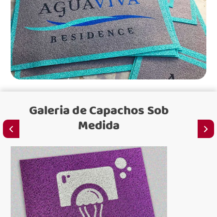
Galeria de
Capachos Sob
Medida
para lo
para