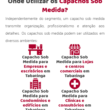
Onde Utilizar os
Capachos Sob
Medida?
Independentemente do segmento, um capacho sob medida
transmite organização, profissionalismo e atenção aos
detalhes. Os capachos sob medida podem ser utilizados em
diversos ambientes:
Capacho Sob
Capacho Sob
Medida para
Medida para
Lojas
Empresas e
e centros
escritórios
em
comerciais
em
Tabatinga
Tabatinga
Capacho Sob
Capacho Sob
Medida para
Medida para
Condomínios e
Clínicas e
edifícios
em
consultórios
em