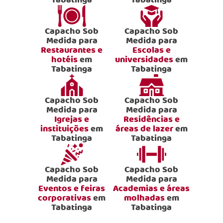
Tabatinga
Tabatinga
Capacho Sob
Capacho Sob
Medida para
Medida para
Restaurantes e
Escolas e
hotéis
em
universidades
em
Tabatinga
Tabatinga
Capacho Sob
Capacho Sob
Medida para
Medida para
Igrejas e
Residências e
instituições
em
áreas de lazer
em
Tabatinga
Tabatinga
Capacho Sob
Capacho Sob
Medida para
Medida para
Eventos e feiras
Academias e áreas
corporativas
em
molhadas
em
Tabatinga
Tabatinga