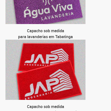
para ce
para 
Capacho sob medida
para lavanderias em Tabatinga
Capacho sob medida