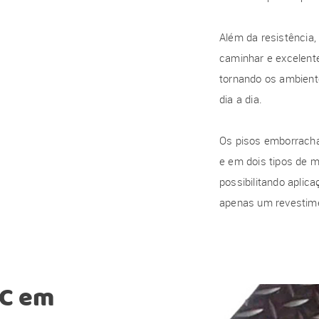
Além da resistência, 
caminhar e excelent
tornando os ambient
dia a dia.
Os pisos emborracha
e em dois tipos de m
possibilitando apli
apenas um revestime
VC
em