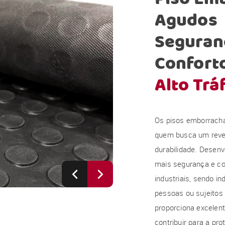
Agudos
Seguranç
Confort
Alto Trá
Os pisos emborracha
quem busca um revest
durabilidade. Desenv
mais segurança e co
industriais, sendo i
pessoas ou sujeitos
proporciona excelen
contribuir para a pr