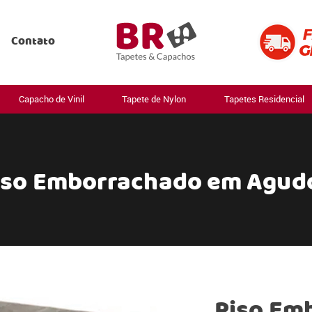
Contato
Capacho de Vinil
Tapete de Nylon
Tapetes Residencial
iso Emborrachado em Agud
Piso Em