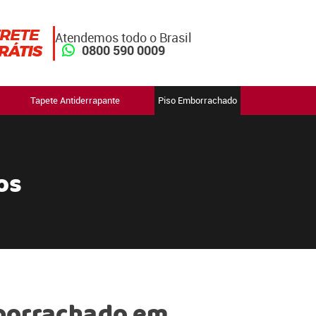
Atendemos todo o Brasil
0800 590 0009
Tapete Antiderrapante
Piso Emborrachado
os
borrachado em