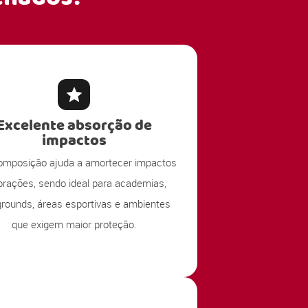
Excelente absorção de
impactos
omposição ajuda a amortecer impactos
ibrações, sendo ideal para academias,
grounds, áreas esportivas e ambientes
que exigem maior proteção.