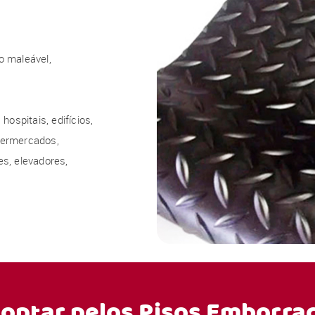
o maleável,
hospitais, edifícios,
upermercados,
s, elevadores,
 optar pelos
Pisos Emborra