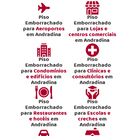
Piso
Piso
Emborrachado
Emborrachado
para
Aeroportos
para
Lojas e
em Andradina
centros comerciais
em Andradina
Piso
Piso
Emborrachado
Emborrachado
para
Condomínios
para
Clínicas e
e edifícios
em
consultórios
em
Andradina
Andradina
Piso
Piso
Emborrachado
Emborrachado
para
Restaurantes
para
Escolas e
e hotéis
em
creches
em
Andradina
Andradina