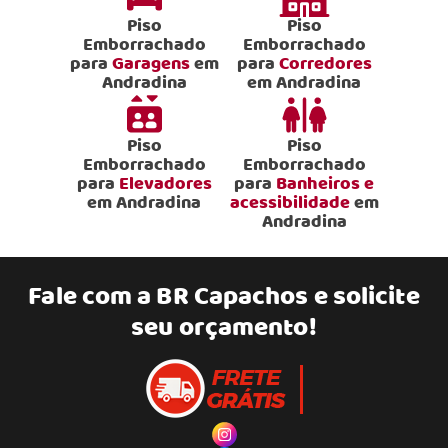
Piso
Piso
Emborrachado
Emborrachado
para
Garagens
em
para
Corredores
Andradina
em Andradina
Piso
Piso
Emborrachado
Emborrachado
para
Elevadores
para
Banheiros e
em Andradina
acessibilidade
em
Andradina
Fale com a
BR Capachos
e solicite
seu orçamento!