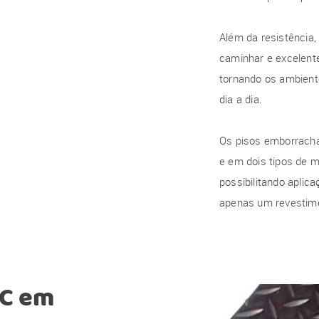
Além da resistência, 
caminhar e excelent
tornando os ambient
dia a dia.
Os pisos emborracha
e em dois tipos de m
possibilitando apli
apenas um revestime
VC
em