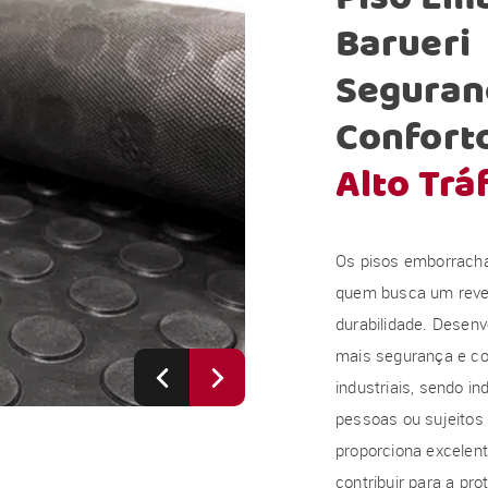
Barueri
Seguranç
Confort
Alto Trá
Os pisos emborracha
quem busca um revest
durabilidade. Desenv
mais segurança e co
industriais, sendo i
pessoas ou sujeitos
proporciona excelen
contribuir para a pr