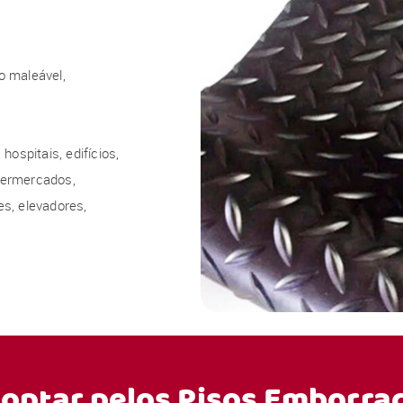
o maleável,
hospitais, edifícios,
upermercados,
s, elevadores,
 optar pelos
Pisos Emborra