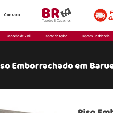
Contato
Capacho de Vinil
Tapete de Nylon
Tapetes Residencial
iso Emborrachado em Barue
Piso Em