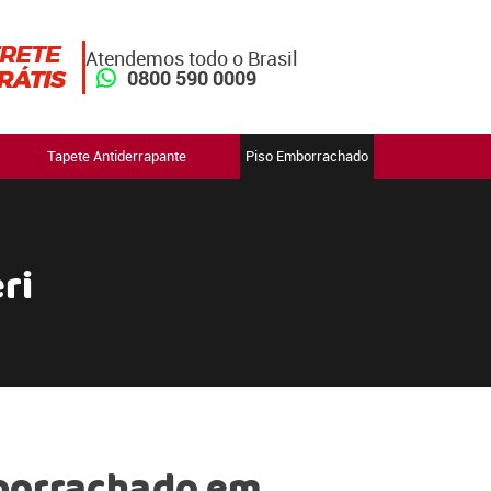
Atendemos todo o Brasil
0800 590 0009
Tapete Antiderrapante
Piso Emborrachado
ri
borrachado em