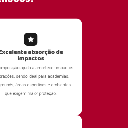
Excelente absorção de
impactos
omposição ajuda a amortecer impactos
ibrações, sendo ideal para academias,
grounds, áreas esportivas e ambientes
que exigem maior proteção.