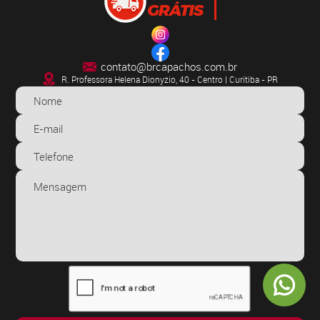
contato@brcapachos.com.br
R. Professora Helena Dionyzio, 40 - Centro | Curitiba - PR