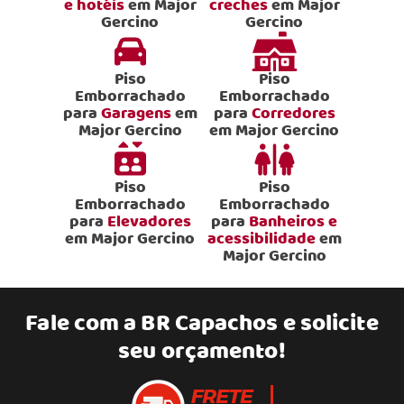
e hotéis
em Major
creches
em Major
Gercino
Gercino
Piso
Piso
Emborrachado
Emborrachado
para
Garagens
em
para
Corredores
Major Gercino
em Major Gercino
Piso
Piso
Emborrachado
Emborrachado
para
Elevadores
para
Banheiros e
em Major Gercino
acessibilidade
em
Major Gercino
Fale com a
BR Capachos
e solicite
seu orçamento!