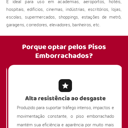
É ideal para uso em academias, aeroportos, hotéis,
hospitais, edifícios, cinemas, indústrias, escritórios, lojas,
escolas, supermercados, shoppings, estações de metrô,
garagens, corredores, elevadores, banheiros, etc.
Porque optar pelos
Pisos
Emborrachados?
Alta resistência ao desgaste
Produzido para suportar tráfego intenso, impactos e
movimentação constante, o piso emborrachado
mantém sua eficiência e aparência por muito mais