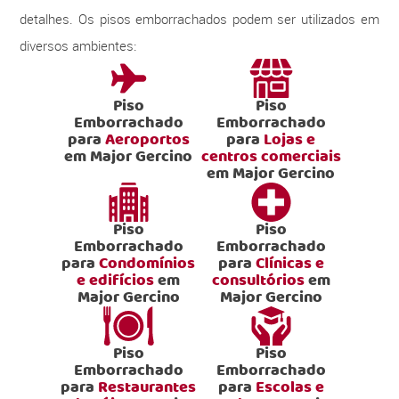
detalhes. Os pisos emborrachados podem ser utilizados em
diversos ambientes:
Piso
Piso
Emborrachado
Emborrachado
para
Aeroportos
para
Lojas e
em Major Gercino
centros comerciais
em Major Gercino
Piso
Piso
Emborrachado
Emborrachado
para
Condomínios
para
Clínicas e
e edifícios
em
consultórios
em
Major Gercino
Major Gercino
Piso
Piso
Emborrachado
Emborrachado
para
Restaurantes
para
Escolas e