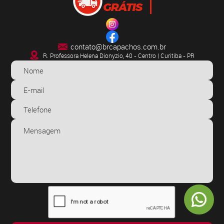
contato@brcapachos.com.br
R. Professora Helena Dionyzio, 40 - Centro | Curitiba - PR