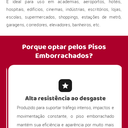
É ideal para uso em academias, aeroportos, hotéis,
hospitais, edifícios, cinemas, indústrias, escritórios, lojas,
escolas, supermercados, shoppings, estações de metrô,
garagens, corredores, elevadores, banheiros, etc.
Porque optar pelos
Pisos
Emborrachados?
Alta resistência ao desgaste
Produzido para suportar tráfego intenso, impactos e
movimentação constante, o piso emborrachado
mantém sua eficiência e aparência por muito mais