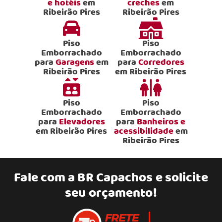
e hotéis
em
creches
em
Ribeirão Pires
Ribeirão Pires
Piso
Piso
Emborrachado
Emborrachado
para
Garagens
em
para
Corredores
Ribeirão Pires
em Ribeirão Pires
Piso
Piso
Emborrachado
Emborrachado
para
Elevadores
para
Banheiros e
em Ribeirão Pires
acessibilidade
em
Ribeirão Pires
Fale com a
BR Capachos
e solicite
seu orçamento!