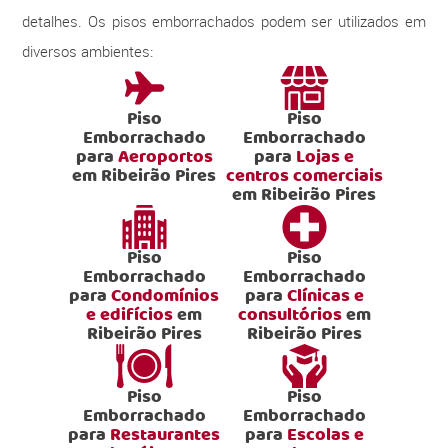
detalhes. Os pisos emborrachados podem ser utilizados em
diversos ambientes:
Piso
Piso
Emborrachado
Emborrachado
para
Aeroportos
para
Lojas e
em Ribeirão Pires
centros comerciais
em Ribeirão Pires
Piso
Piso
Emborrachado
Emborrachado
para
Condomínios
para
Clínicas e
e edifícios
em
consultórios
em
Ribeirão Pires
Ribeirão Pires
Piso
Piso
Emborrachado
Emborrachado
para
Restaurantes
para
Escolas e