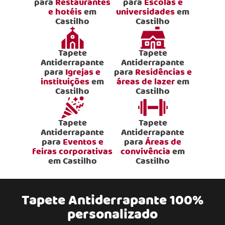
para
Restaurantes
para
Escolas e
e hotéis
em
universidades
em
Castilho
Castilho
Tapete
Tapete
Antiderrapante
Antiderrapante
para
Igrejas e
para
Residências e
instituições
em
áreas de lazer
em
Castilho
Castilho
Tapete
Tapete
Antiderrapante
Antiderrapante
para
Eventos e
para
Áreas de
feiras corporativas
convivência
em
em Castilho
Castilho
Tapete Antiderrapante 100%
personalizado