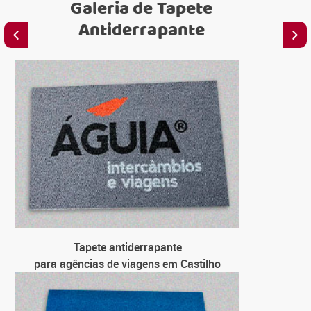
Galeria de
Tapete
Antiderrapante
T
para farmá
T
para lojas
T
para
T
Tapete antiderrapante
para emp
para agências de viagens em Castilho