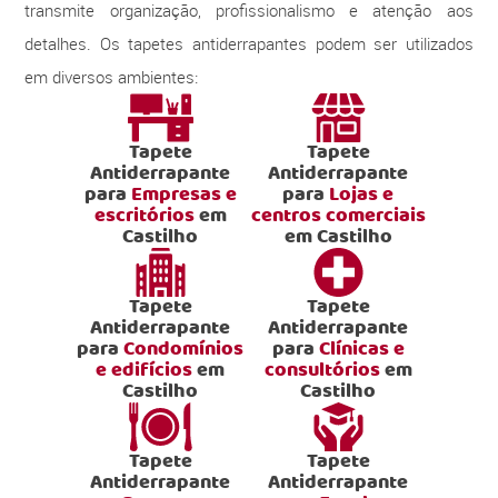
transmite organização, profissionalismo e atenção aos
detalhes. Os tapetes antiderrapantes podem ser utilizados
em diversos ambientes:
Tapete
Tapete
Antiderrapante
Antiderrapante
para
Empresas e
para
Lojas e
escritórios
em
centros comerciais
Castilho
em Castilho
Tapete
Tapete
Antiderrapante
Antiderrapante
para
Condomínios
para
Clínicas e
e edifícios
em
consultórios
em
Castilho
Castilho
Tapete
Tapete
Antiderrapante
Antiderrapante