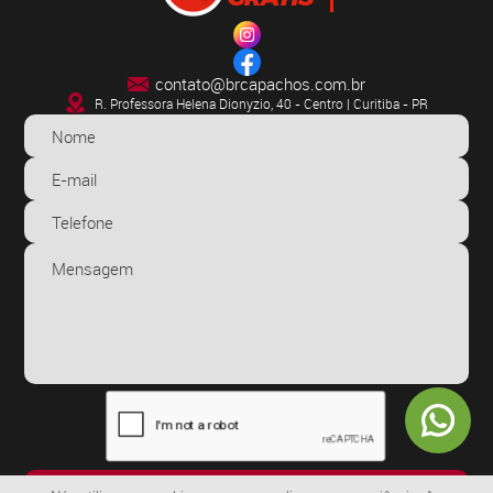
contato@brcapachos.com.br
R. Professora Helena Dionyzio, 40 - Centro | Curitiba - PR