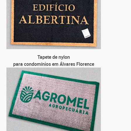
para em
para em
para em
Tapete de nylon
para condomínios em Álvares Florence