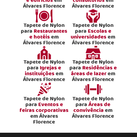
e edifícios
em
consultórios
em
Álvares Florence
Álvares Florence
Tapete de Nylon
Tapete de Nylon
para
Restaurantes
para
Escolas e
e hotéis
em
universidades
em
Álvares Florence
Álvares Florence
Tapete de Nylon
Tapete de Nylon
para
Igrejas e
para
Residências e
instituições
em
áreas de lazer
em
Álvares Florence
Álvares Florence
Tapete de Nylon
Tapete de Nylon
para
Eventos e
para
Áreas de
feiras corporativas
convivência
em
em Álvares
Álvares Florence
Florence