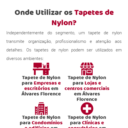
Onde Utilizar os
Tapetes de
Nylon?
Independentemente do segmento, um tapete de nylon
transmite organização, profissionalismo e atenção aos
detalhes. Os tapetes de nylon podem ser utilizados em
diversos ambientes:
Tapete de Nylon
Tapete de Nylon
para
Empresas e
para
Lojas e
escritórios
em
centros comerciais
Álvares Florence
em Álvares
Florence
Tapete de Nylon
Tapete de Nylon
para
Condomínios
para
Clínicas e