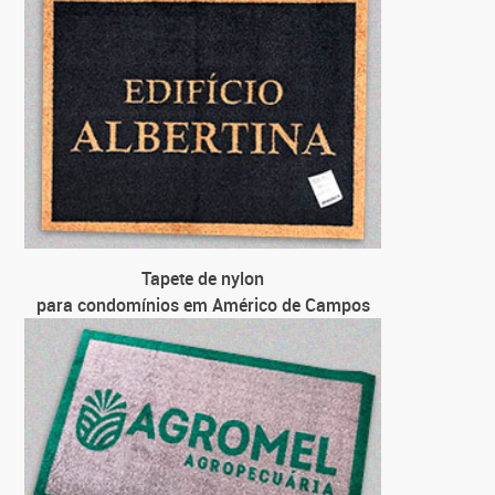
para emp
para emp
para emp
para emp
Tapete de nylon
para condomínios em Américo de Campos