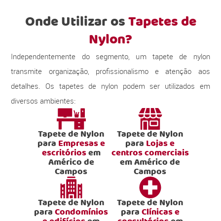
Onde Utilizar os
Tapetes de
Nylon?
Independentemente do segmento, um tapete de nylon
transmite organização, profissionalismo e atenção aos
detalhes. Os tapetes de nylon podem ser utilizados em
diversos ambientes:
Tapete de Nylon
Tapete de Nylon
para
Empresas e
para
Lojas e
escritórios
em
centros comerciais
Américo de
em Américo de
Campos
Campos
Tapete de Nylon
Tapete de Nylon
para
Condomínios
para
Clínicas e