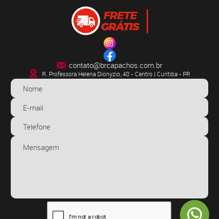
contato@brcapachos.com.br
R. Professora Helena Dionyzio, 40 - Centro | Curitiba - PR