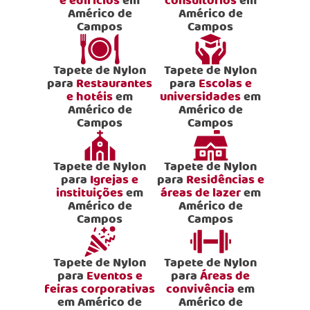
e edifícios
em
consultórios
em
Américo de
Américo de
Campos
Campos
Tapete de Nylon
Tapete de Nylon
para
Restaurantes
para
Escolas e
e hotéis
em
universidades
em
Américo de
Américo de
Campos
Campos
Tapete de Nylon
Tapete de Nylon
para
Igrejas e
para
Residências e
instituições
em
áreas de lazer
em
Américo de
Américo de
Campos
Campos
Tapete de Nylon
Tapete de Nylon
para
Eventos e
para
Áreas de
feiras corporativas
convivência
em
em Américo de
Américo de