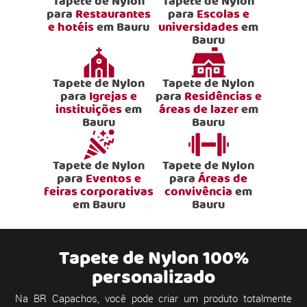
Tapete de Nylon
Tapete de Nylon
para
Restaurantes
para
Escolas e
e hotéis
em Bauru
universidades
em
Bauru
Tapete de Nylon
Tapete de Nylon
para
Igrejas e
para
Residências e
instituições
em
áreas de lazer
em
Bauru
Bauru
Tapete de Nylon
Tapete de Nylon
para
Eventos e
para
Áreas de
feiras corporativas
convivência
em
em Bauru
Bauru
Tapete de Nylon 100%
personalizado
Na BR Capachos, você pode criar um produto totalmente