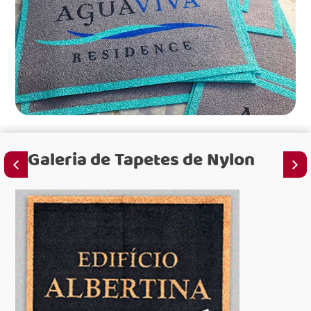
Galeria de
Tapetes de Nylon
pa
pa