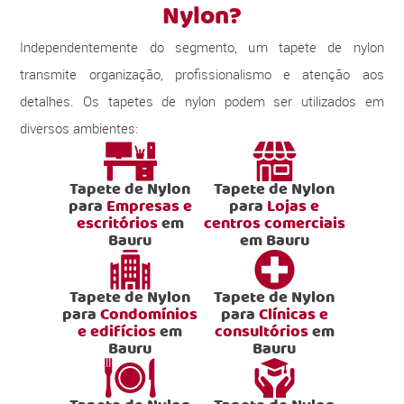
Nylon?
Independentemente do segmento, um tapete de nylon
transmite organização, profissionalismo e atenção aos
detalhes. Os tapetes de nylon podem ser utilizados em
diversos ambientes:
Tapete de Nylon
Tapete de Nylon
para
Empresas e
para
Lojas e
escritórios
em
centros comerciais
Bauru
em Bauru
Tapete de Nylon
Tapete de Nylon
para
Condomínios
para
Clínicas e
e edifícios
em
consultórios
em
Bauru
Bauru