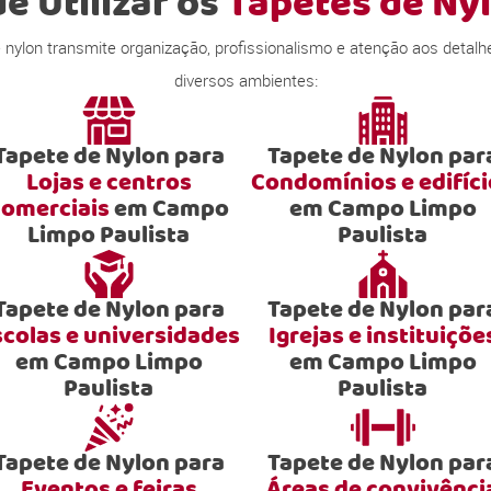
e Utilizar os
Tapetes de Ny
ylon transmite organização, profissionalismo e atenção aos detalhe
diversos ambientes:
Tapete de Nylon para
Tapete de Nylon par
Lojas e centros
Condomínios e edifíc
comerciais
em Campo
em Campo Limpo
Limpo Paulista
Paulista
Tapete de Nylon para
Tapete de Nylon par
scolas e universidades
Igrejas e instituiçõe
em Campo Limpo
em Campo Limpo
Paulista
Paulista
Tapete de Nylon para
Tapete de Nylon par
Eventos e feiras
Áreas de convivênci