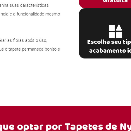
Gratuita
nha suas características
rência e a funcionalidade mesmo
rar as fibras após o uso,
Escolha seu ti
ue o tapete permaneça bonito e
acabamento i
que optar por
Tapetes de N