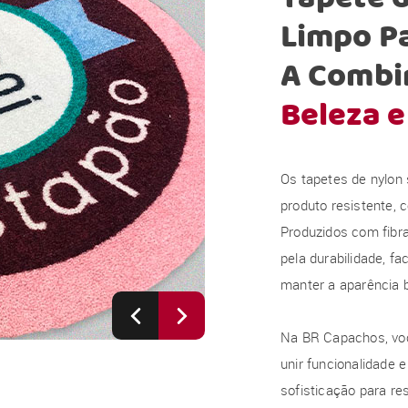
Limpo Pa
A Combin
Beleza e
Os tapetes de nylon
produto resistente, 
Produzidos com fibra
pela durabilidade, f
manter a aparência 
Na BR Capachos, voc
unir funcionalidade 
sofisticação para res