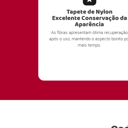
Tapete de Nylon
Excelente Conservação da
Aparência
As fibras apresentam ótima recuperação
após o uso, mantendo o aspecto bonito po
mais tempo.