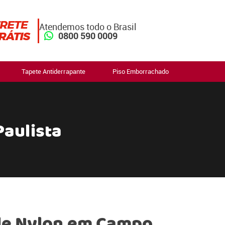
Atendemos todo o Brasil
0800 590 0009
Tapete Antiderrapante
Piso Emborrachado
aulista
de Nylon em Campo