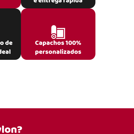
e entrega rápida
po de
Capachos 100%
deal
personalizados
ylon?