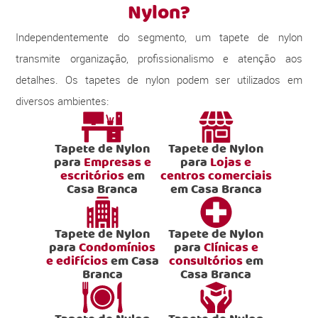
Nylon?
Independentemente do segmento, um tapete de nylon
transmite organização, profissionalismo e atenção aos
detalhes. Os tapetes de nylon podem ser utilizados em
diversos ambientes:
Tapete de Nylon
Tapete de Nylon
para
Empresas e
para
Lojas e
escritórios
em
centros comerciais
Casa Branca
em Casa Branca
Tapete de Nylon
Tapete de Nylon
para
Condomínios
para
Clínicas e
e edifícios
em Casa
consultórios
em
Branca
Casa Branca