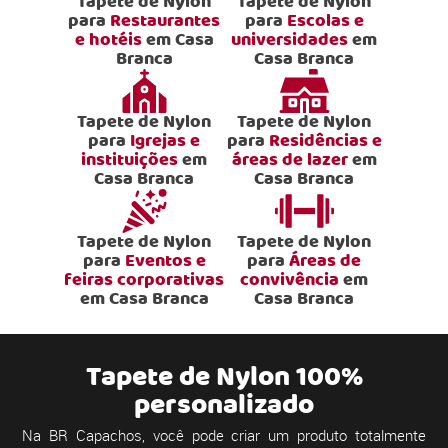
Tapete de Nylon
Tapete de Nylon
para
Restaurantes
para
Escolas e
e hotéis
em Casa
universidades
em
Branca
Casa Branca
Tapete de Nylon
Tapete de Nylon
para
Igrejas e
para
Residências e
instituições
em
áreas de lazer
em
Casa Branca
Casa Branca
Tapete de Nylon
Tapete de Nylon
para
Eventos e
para
Áreas de
feiras corporativas
convivência
em
em Casa Branca
Casa Branca
Tapete de Nylon 100%
personalizado
Na BR Capachos, você pode criar um produto totalmente