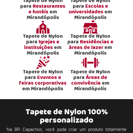
Tapete de Nylon
Tapete de Nylon
para
Restaurantes
para
Escolas e
e hotéis
em
universidades
em
Mirandópolis
Mirandópolis
Tapete de Nylon
Tapete de Nylon
para
Igrejas e
para
Residências e
instituições
em
áreas de lazer
em
Mirandópolis
Mirandópolis
Tapete de Nylon
Tapete de Nylon
para
Eventos e
para
Áreas de
feiras corporativas
convivência
em
em Mirandópolis
Mirandópolis
Tapete de Nylon 100%
personalizado
Na BR Capachos, você pode criar um produto totalmente