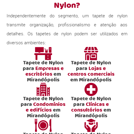
Nylon?
Independentemente do segmento, um tapete de nylon
transmite organização, profissionalismo e atenção aos
detalhes. Os tapetes de nylon podem ser utilizados em
diversos ambientes:
Tapete de Nylon
Tapete de Nylon
para
Empresas e
para
Lojas e
escritórios
em
centros comerciais
Mirandópolis
em Mirandópolis
Tapete de Nylon
Tapete de Nylon
para
Condomínios
para
Clínicas e
e edifícios
em
consultórios
em
Mirandópolis
Mirandópolis