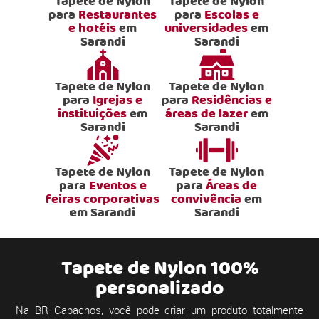
Tapete de Nylon
Tapete de Nylon
para
Restaurantes
para
Escolas e
e hotéis
em
universidades
em
Sarandi
Sarandi
Tapete de Nylon
Tapete de Nylon
para
Igrejas e
para
Residências e
instituições
em
áreas de lazer
em
Sarandi
Sarandi
Tapete de Nylon
Tapete de Nylon
para
Eventos e
para
Áreas de
feiras corporativas
convivência
em
em Sarandi
Sarandi
Tapete de Nylon 100%
personalizado
Na BR Capachos, você pode criar um produto totalmente