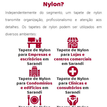
Nylon?
Independentemente do segmento, um tapete de nylon
transmite organização, profissionalismo e atenção aos
detalhes. Os tapetes de nylon podem ser utilizados em
diversos ambientes:
Tapete de Nylon
Tapete de Nylon
para
Empresas e
para
Lojas e
escritórios
em
centros comerciais
Sarandi
em Sarandi
Tapete de Nylon
Tapete de Nylon
para
Condomínios
para
Clínicas e
e edifícios
em
consultórios
em
Sarandi
Sarandi