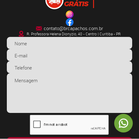
contato@brcapachos.com.br
R. Professora Helena Dionyzio, 40 - Centro | Curitiba - PR