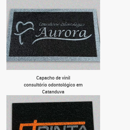
para lo
par
Capacho de vinil
consultório odontológico em
Catanduva