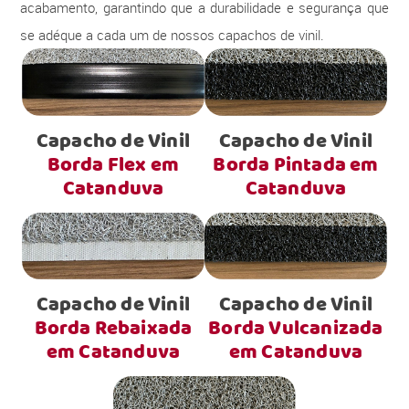
acabamento, garantindo que a durabilidade e segurança que
se adéque a cada um de nossos capachos de vinil.
Capacho de Vinil
Capacho de Vinil
Borda Flex em
Borda Pintada em
Catanduva
Catanduva
Capacho de Vinil
Capacho de Vinil
Borda Rebaixada
Borda Vulcanizada
em Catanduva
em Catanduva