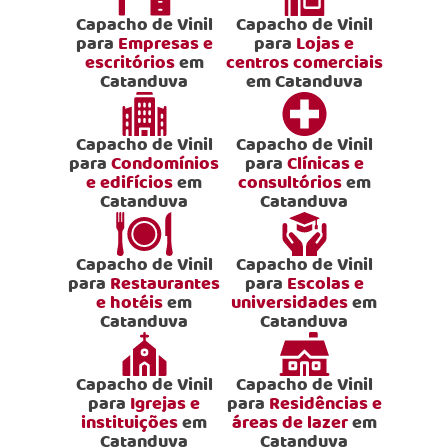
Capacho de Vinil
Capacho de Vinil
para
Empresas e
para
Lojas e
escritórios
em
centros comerciais
Catanduva
em Catanduva
Capacho de Vinil
Capacho de Vinil
para
Condomínios
para
Clínicas e
e edifícios
em
consultórios
em
Catanduva
Catanduva
Capacho de Vinil
Capacho de Vinil
para
Restaurantes
para
Escolas e
e hotéis
em
universidades
em
Catanduva
Catanduva
Capacho de Vinil
Capacho de Vinil
para
Igrejas e
para
Residências e
instituições
em
áreas de lazer
em
Catanduva
Catanduva