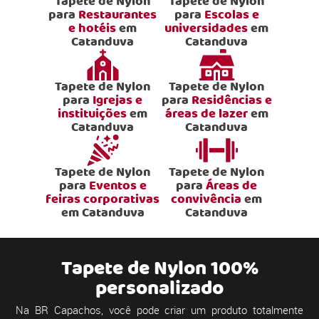
Tapete de Nylon
Tapete de Nylon
para
Restaurantes
para
Escolas e
e hotéis
em
universidades
em
Catanduva
Catanduva
Tapete de Nylon
Tapete de Nylon
para
Igrejas e
para
Residências e
instituições
em
áreas de lazer
em
Catanduva
Catanduva
Tapete de Nylon
Tapete de Nylon
para
Eventos e
para
Áreas de
feiras corporativas
convivência
em
em Catanduva
Catanduva
Tapete de Nylon 100%
personalizado
Na BR Capachos, você pode criar um produto totalmente