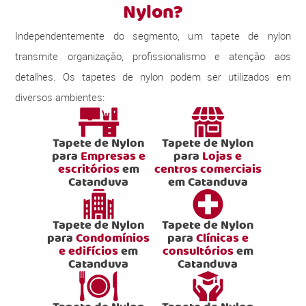
Nylon?
Independentemente do segmento, um tapete de nylon
transmite organização, profissionalismo e atenção aos
detalhes. Os tapetes de nylon podem ser utilizados em
diversos ambientes:
Tapete de Nylon
Tapete de Nylon
para
Empresas e
para
Lojas e
escritórios
em
centros comerciais
Catanduva
em Catanduva
Tapete de Nylon
Tapete de Nylon
para
Condomínios
para
Clínicas e
e edifícios
em
consultórios
em
Catanduva
Catanduva