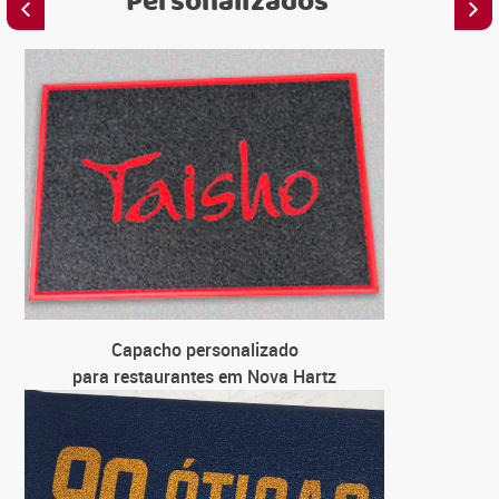
Personalizados
C
para 
C
para lo
C
para un
C
Capacho personalizado
para 
para restaurantes em Nova Hartz