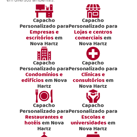
Capacho
Capacho
Personalizado para
Personalizado para
Empresas e
Lojas e centros
escritórios
em
comerciais
em
Nova Hartz
Nova Hartz
Capacho
Capacho
Personalizado para
Personalizado para
Condomínios e
Clínicas e
edifícios
em Nova
consultórios
em
Hartz
Nova Hartz
Capacho
Capacho
Personalizado para
Personalizado para
Restaurantes e
Escolas e
hotéis
em Nova
universidades
em
Hartz
Nova Hartz