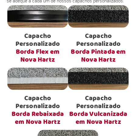
se adéque a cada um de nossos capachos personalizados.
Capacho
Capacho
Personalizado
Personalizado
Borda Flex em
Borda Pintada em
Nova Hartz
Nova Hartz
Capacho
Capacho
Personalizado
Personalizado
Borda Rebaixada
Borda Vulcanizada
em Nova Hartz
em Nova Hartz