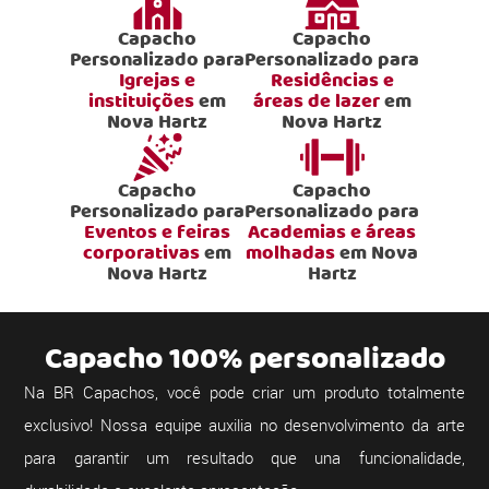
Capacho
Capacho
Personalizado para
Personalizado para
Igrejas e
Residências e
instituições
em
áreas de lazer
em
Nova Hartz
Nova Hartz
Capacho
Capacho
Personalizado para
Personalizado para
Eventos e feiras
Academias e áreas
corporativas
em
molhadas
em Nova
Nova Hartz
Hartz
Capacho 100% personalizado
Na BR Capachos, você pode criar um produto totalmente
exclusivo! Nossa equipe auxilia no desenvolvimento da arte
para garantir um resultado que una funcionalidade,