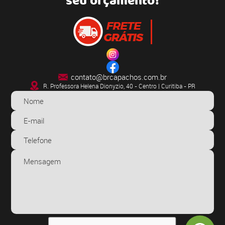
seu orçamento!
contato@brcapachos.com.br
R. Professora Helena Dionyzio, 40 - Centro | Curitiba - PR