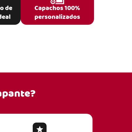
po de
Capachos 100%
deal
personalizados
apante?