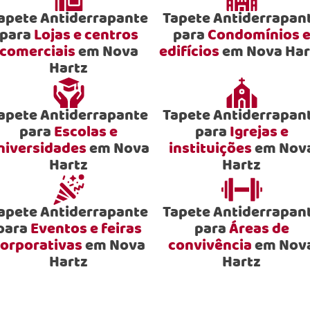
apete Antiderrapante
Tapete Antiderrapan
para
Lojas e centros
para
Condomínios 
comerciais
em Nova
edifícios
em Nova Har
Hartz
apete Antiderrapante
Tapete Antiderrapan
para
Escolas e
para
Igrejas e
niversidades
em Nova
instituições
em Nov
Hartz
Hartz
apete Antiderrapante
Tapete Antiderrapan
para
Eventos e feiras
para
Áreas de
orporativas
em Nova
convivência
em Nov
Hartz
Hartz