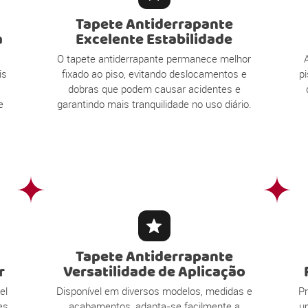
Tapete Antiderrapante
a
Excelente Estabilidade
O tapete antiderrapante permanece melhor
is
fixado ao piso, evitando deslocamentos e
pi
dobras que podem causar acidentes e
e
garantindo mais tranquilidade no uso diário.
Tapete Antiderrapante
r
Versatilidade de Aplicação
el
Disponível em diversos modelos, medidas e
Pr
es
acabamentos, adapta-se facilmente a
u