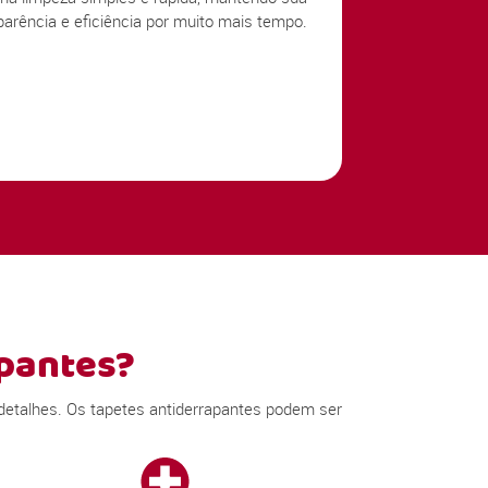
parência e eficiência por muito mais tempo.
pantes?
detalhes. Os tapetes antiderrapantes podem ser