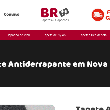
Contato
Capacho de Vinil
Tapete de Nylon
Tapetes Residencial
te Antiderrapante em Nova 
Tapete 