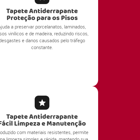
Tapete Antiderrapante
Proteção para os Pisos
Ajuda a preservar porcelanatos, laminados,
sos vinílicos e de madeira, reduzindo riscos,
desgastes e danos causados pelo tráfego
constante.
Tapete Antiderrapante
Fácil Limpeza e Manutenção
oduzido com materiais resistentes, permite
ma limpeza simples e rápida, mantendo sua