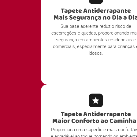
Tapete Antiderrapante
Mais Segurança no Dia a Di
Sua base aderente reduz o risco de
escorregões e quedas, proporcionando ma
segurança em ambientes residenciais e
comerciais, especialmente para crianças 
idosos.
Tapete Antiderrapante
Maior Conforto ao Caminha
Proporciona uma superfície mais confortáv
e agradável ao toque, tornando os ambient