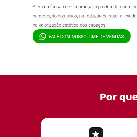
Além da função de segurança, o produto também d
na proteção dos pisos, na redução da sujeira levada
na valorização estética dos espaços.
FALE COM NOSSO
TIME DE VENDAS
Por qu