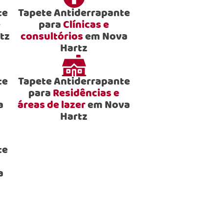
te
Tapete Antiderrapante
e
para
Clínicas e
tz
consultórios
em Nova
Hartz
te
Tapete Antiderrapante
para
Residências e
a
áreas de lazer
em Nova
Hartz
te
a