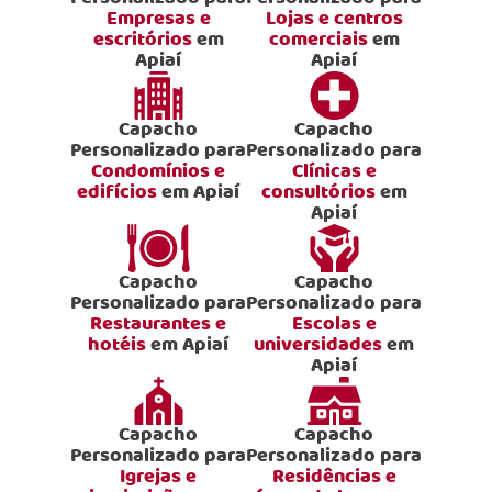
Empresas e
Lojas e centros
escritórios
em
comerciais
em
Apiaí
Apiaí
Capacho
Capacho
Personalizado para
Personalizado para
Condomínios e
Clínicas e
edifícios
em Apiaí
consultórios
em
Apiaí
Capacho
Capacho
Personalizado para
Personalizado para
Restaurantes e
Escolas e
hotéis
em Apiaí
universidades
em
Apiaí
Capacho
Capacho
Personalizado para
Personalizado para
Igrejas e
Residências e