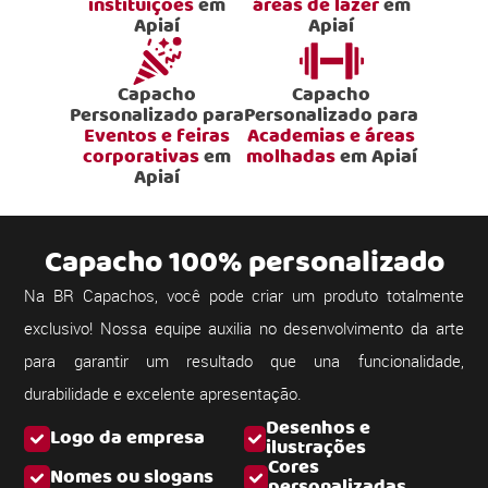
instituições
em
áreas de lazer
em
Apiaí
Apiaí
Capacho
Capacho
Personalizado para
Personalizado para
Eventos e feiras
Academias e áreas
corporativas
em
molhadas
em Apiaí
Apiaí
Capacho 100% personalizado
Na BR Capachos, você pode criar um produto totalmente
exclusivo! Nossa equipe auxilia no desenvolvimento da arte
para garantir um resultado que una funcionalidade,
durabilidade e excelente apresentação.
Desenhos e
Logo da empresa
ilustrações
Cores
Nomes ou slogans
personalizadas