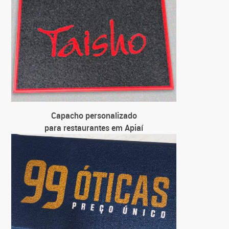
pa
C
para loj
C
para
C
pa
Capacho personalizado
para restaurantes em Apiaí