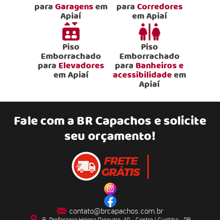
para
Garagens
em
para
Corredores
Apiaí
em Apiaí
Piso
Piso
Emborrachado
Emborrachado
para
Elevadores
para
Banheiros e
em Apiaí
acessibilidade
em
Apiaí
Fale com a
BR Capachos
e solicite
seu orçamento!
contato@brcapachos.com.br
R. Professora Helena Dionyzio, 40 - Centro | Curitiba - PR