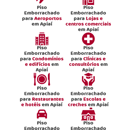
Piso
Piso
Emborrachado
Emborrachado
para
Aeroportos
para
Lojas e
em Apiaí
centros comerciais
em Apiaí
Piso
Piso
Emborrachado
Emborrachado
para
Condomínios
para
Clínicas e
e edifícios
em
consultórios
em
Apiaí
Apiaí
Piso
Piso
Emborrachado
Emborrachado
para
Restaurantes
para
Escolas e
e hotéis
em Apiaí
creches
em Apiaí
Piso
Piso
Emborrachado
Emborrachado