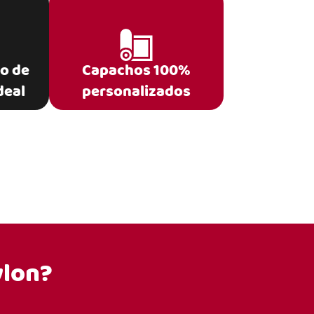
po de
Capachos 100%
deal
personalizados
ylon?