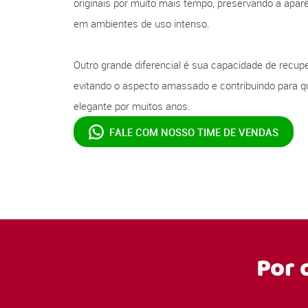
originais por muito mais tempo, preservando a apa
em ambientes de uso intenso.
Outro grande diferencial é sua capacidade de recupe
evitando o aspecto amassado e contribuindo para q
elegante por muitos anos.
FALE COM NOSSO
TIME DE VENDAS
Por 