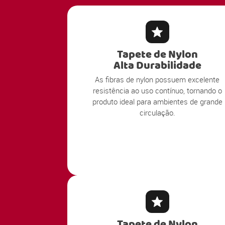
Tapete de Nylon
Alta Durabilidade
As fibras de nylon possuem excelente
resistência ao uso contínuo, tornando o
produto ideal para ambientes de grande
circulação.
Tapete de Nylon