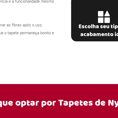
rência e a funcionalidade mesmo
rar as fibras após o uso,
Escolha seu ti
ue o tapete permaneça bonito e
acabamento i
que optar por
Tapetes de N