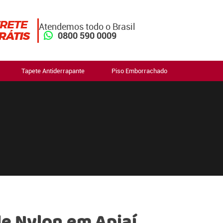
Atendemos todo o Brasil
0800 590 0009
Tapete Antiderrapante
Piso Emborrachado
e Nylon em Apiaí