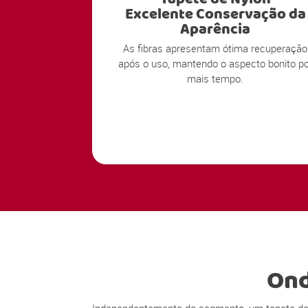
Excelente Conservação da
Aparência
As fibras apresentam ótima recuperação
após o uso, mantendo o aspecto bonito po
mais tempo.
Ond