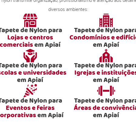
ylon transmite organização, profissionalismo e atenção aos detalhe
diversos ambientes:
Tapete de Nylon para
Tapete de Nylon par
Lojas e centros
Condomínios e edifíc
comerciais
em Apiaí
em Apiaí
Tapete de Nylon para
Tapete de Nylon par
scolas e universidades
Igrejas e instituiçõe
em Apiaí
em Apiaí
Tapete de Nylon para
Tapete de Nylon par
Eventos e feiras
Áreas de convivênci
orporativas
em Apiaí
em Apiaí