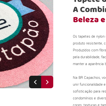
A Combin
Beleza e
Os tapetes de nylon
produto resistente, 
Produzidos com fibra
pela durabilidade, f
manter a aparência 
Na BR Capachos, voc
unir funcionalidade 
sofisticação para res
condomínios e diver
cores, texturas e t