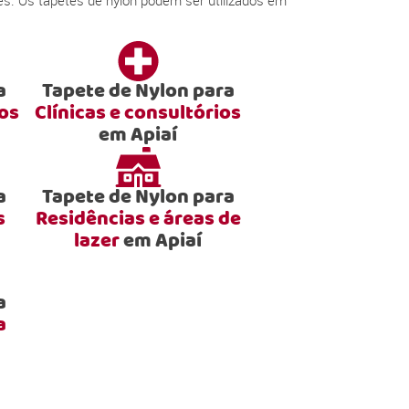
s. Os tapetes de nylon podem ser utilizados em
a
Tapete de Nylon para
ios
Clínicas e consultórios
em Apiaí
a
Tapete de Nylon para
s
Residências e áreas de
lazer
em Apiaí
a
a